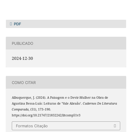
PDF
PUBLICADO
2024-12-30
COMO CITAR
Albuquerque, J. (2024). A Paisagem e o Devir-Mulher na Obra de
Agustina Bessa-Luís: Leituras de ’Vale Abraão’.
Cadernos De Literatura
Comparada
, (51), 173–190.
https://doi.org/10.21747/21832242/litcomp51v3
Formatos Citação