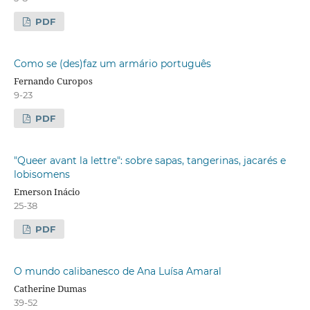
PDF
Como se (des)faz um armário português
Fernando Curopos
9-23
PDF
"Queer avant la lettre": sobre sapas, tangerinas, jacarés e
lobisomens
Emerson Inácio
25-38
PDF
O mundo calibanesco de Ana Luísa Amaral
Catherine Dumas
39-52