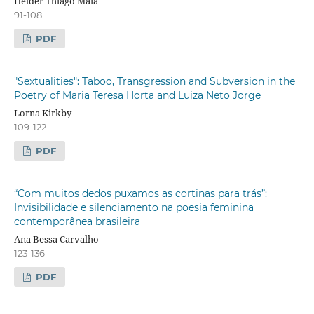
Helder Thiago Maia
91-108
PDF
"Sextualities": Taboo, Transgression and Subversion in the
Poetry of Maria Teresa Horta and Luiza Neto Jorge
Lorna Kirkby
109-122
PDF
“Com muitos dedos puxamos as cortinas para trás”:
Invisibilidade e silenciamento na poesia feminina
contemporânea brasileira
Ana Bessa Carvalho
123-136
PDF