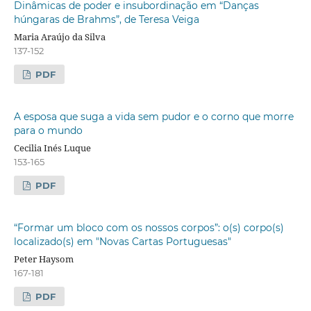
Dinâmicas de poder e insubordinação em “Danças
húngaras de Brahms”, de Teresa Veiga
Maria Araújo da Silva
137-152
PDF
A esposa que suga a vida sem pudor e o corno que morre
para o mundo
Cecilia Inés Luque
153-165
PDF
“Formar um bloco com os nossos corpos”: o(s) corpo(s)
localizado(s) em "Novas Cartas Portuguesas"
Peter Haysom
167-181
PDF